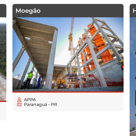
Moegão
H
APPA
Paranaguá - PR