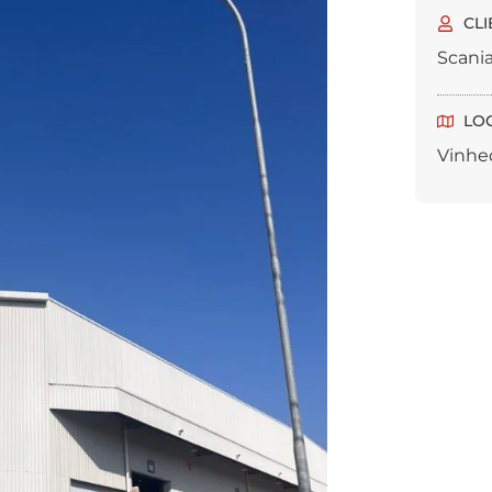
CLI
Scani
LO
Vinhe