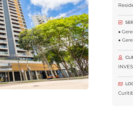
Reside
SE
Gere
●
Gere
●
CLI
INVE
LO
Curiti