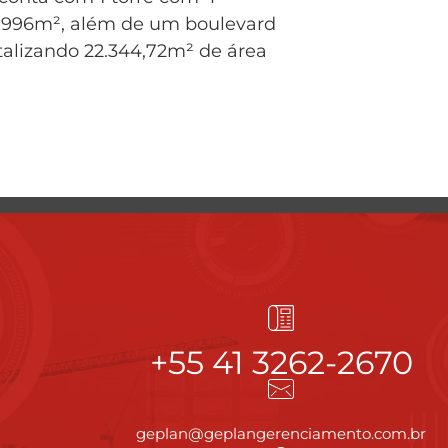
de 996m², além de um boulevard
alizando 22.344,72m² de área
+55 41 3262-2670
geplan@geplangerenciamento.com.br