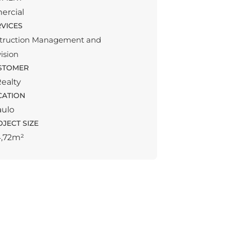
rcial
VICES
truction Management and
ision
STOMER
ealty
CATION
aulo
JECT SIZE
4,72m²