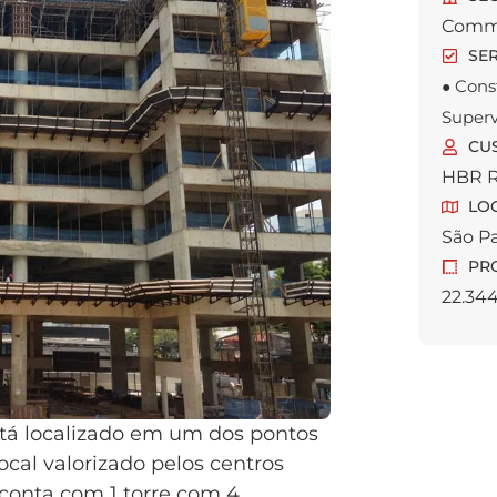
Comme
SER
Cons
●
Superv
CU
HBR R
LO
São P
PRO
22.34
stá localizado em um dos pontos
cal valorizado pelos centros
o conta com 1 torre com 4